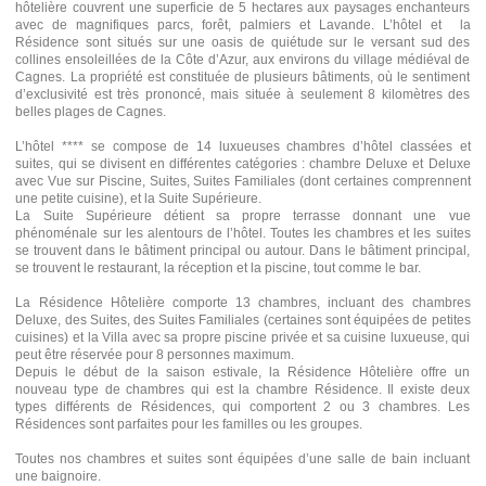
hôtelière couvrent une superficie de 5 hectares aux paysages enchanteurs
avec de magnifiques parcs, forêt, palmiers et Lavande. L’hôtel et la
Résidence sont situés sur une oasis de quiétude sur le versant sud des
collines ensoleillées de la Côte d’Azur, aux environs du village médiéval de
Cagnes. La propriété est constituée de plusieurs bâtiments, où le sentiment
d’exclusivité est très prononcé, mais située à seulement 8 kilomètres des
belles plages de Cagnes.
L’hôtel **** se compose de 14 luxueuses chambres d’hôtel classées et
suites, qui se divisent en différentes catégories : chambre Deluxe et Deluxe
avec Vue sur Piscine, Suites, Suites Familiales (dont certaines comprennent
une petite cuisine), et la Suite Supérieure.
La Suite Supérieure détient sa propre terrasse donnant une vue
phénoménale sur les alentours de l’hôtel. Toutes les chambres et les suites
se trouvent dans le bâtiment principal ou autour. Dans le bâtiment principal,
se trouvent le restaurant, la réception et la piscine, tout comme le bar.
La Résidence Hôtelière comporte 13 chambres, incluant des chambres
Deluxe, des Suites, des Suites Familiales (certaines sont équipées de petites
cuisines) et la Villa avec sa propre piscine privée et sa cuisine luxueuse, qui
peut être réservée pour 8 personnes maximum.
Depuis le début de la saison estivale, la Résidence Hôtelière offre un
nouveau type de chambres qui est la chambre Résidence. Il existe deux
types différents de Résidences, qui comportent 2 ou 3 chambres. Les
Résidences sont parfaites pour les familles ou les groupes.
Toutes nos chambres et suites sont équipées d’une salle de bain incluant
une baignoire.