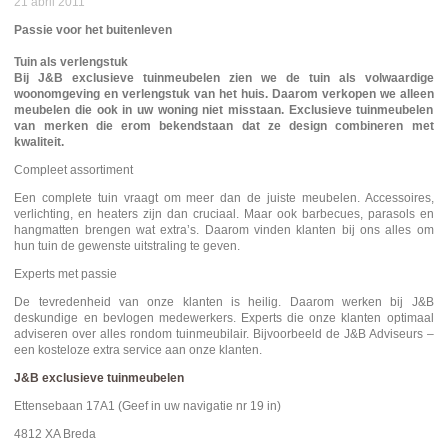
21 abril 2011
Passie voor het buitenleven
Tuin als verlengstuk
Bij J&B exclusieve tuinmeubelen zien we de tuin als volwaardige
woonomgeving en verlengstuk van het huis. Daarom verkopen we alleen
meubelen die ook in uw woning niet misstaan. Exclusieve tuinmeubelen
van merken die erom bekendstaan dat ze design combineren met
kwaliteit.
Compleet assortiment
Een complete tuin vraagt om meer dan de juiste meubelen. Accessoires,
verlichting, en heaters zijn dan cruciaal. Maar ook barbecues, parasols en
hangmatten brengen wat extra’s. Daarom vinden klanten bij ons alles om
hun tuin de gewenste uitstraling te geven.
Experts met passie
De tevredenheid van onze klanten is heilig. Daarom werken bij J&B
deskundige en bevlogen medewerkers. Experts die onze klanten optimaal
adviseren over alles rondom tuinmeubilair. Bijvoorbeeld de J&B Adviseurs –
een kosteloze extra service aan onze klanten.
J&B exclusieve tuinmeubelen
Ettensebaan 17A1 (Geef in uw navigatie nr 19 in)
4812 XA Breda