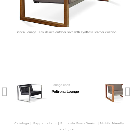
Banca Lounge Teak deluxe outdoor sofa with synthetic leather cushion
Lounge chair
Poltrona Lounge
Catalogo
|
Mappa del sito
|
Riguardo FueraDentro
| Mobile friendly
catalogue