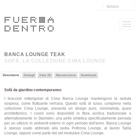
Italiano
BANCA LOUNGE TEAK
SOFÀ, LA COLLEZIONE CIMA LOUNGE
Descrizione
Dettagli
Vista 3D
Manutenzione
Downloads
Sofà da giardino contemporaneo
I braccioli rettangolari di Cima Banca Lounge mantengono la seduta
sospesa, come fluttuante nell'aria. Questo sofà di lusso, compreso nella
collezione Cima Lounge, presenta un design puro, minimalista, quasi
architettonico. I cusini sono disponibili in fibra acrilica tradizionale o
alternativamente in Stamskin, una pelle sintetica specificatamente pensata
per un utilizzo in ambienti esterni in ogni periodo dell'anno. Banca Lounge
è spesso usato abbinato alla sedia Poltrona Lounge, al tavolo Tabla
Lounge, oppure come parte del set modulare Cima Lounge.