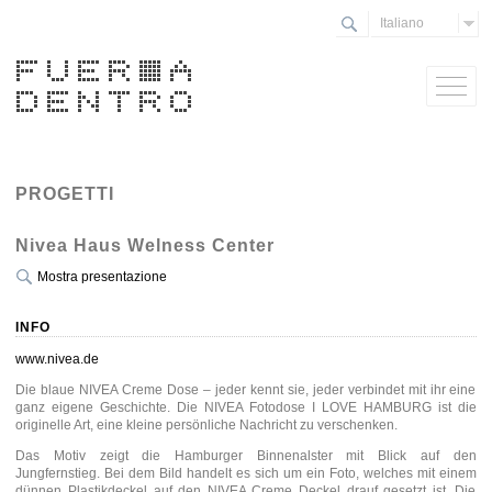
Italiano
PROGETTI
Nivea Haus Welness Center
Mostra presentazione
INFO
www.nivea.de
Die blaue NIVEA Creme Dose – jeder kennt sie, jeder verbindet mit ihr eine
ganz eigene Geschichte. Die NIVEA Fotodose I LOVE HAMBURG ist die
originelle Art, eine kleine persönliche Nachricht zu verschenken.
Das Motiv zeigt die Hamburger Binnenalster mit Blick auf den
Jungfernstieg. Bei dem Bild handelt es sich um ein Foto, welches mit einem
dünnen Plastikdeckel auf den NIVEA Creme Deckel drauf gesetzt ist. Die