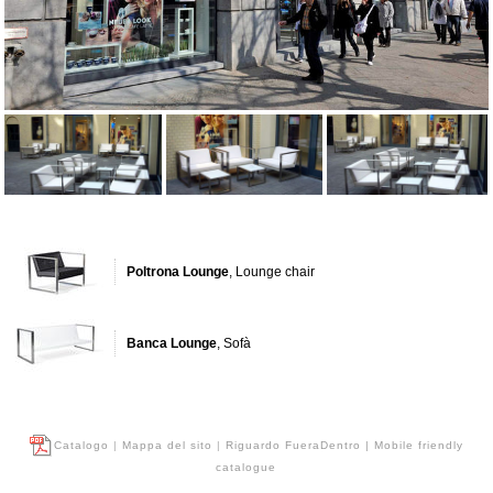
Poltrona Lounge
, Lounge chair
Banca Lounge
, Sofà
Catalogo
|
Mappa del sito
|
Riguardo FueraDentro
| Mobile friendly
catalogue