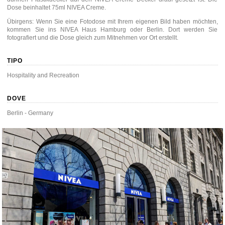
Dose beinhaltet 75ml NIVEA Creme.
Übirgens: Wenn Sie eine Fotodose mit Ihrem eigenen Bild haben möchten,
kommen Sie ins NIVEA Haus Hamburg oder Berlin. Dort werden Sie
fotografiert und die Dose gleich zum Mitnehmen vor Ort erstellt.
TIPO
Hospitality and Recreation
DOVE
Berlin - Germany