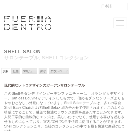
日本語
SHELL SALON
サロンテーブル, SHELLコレクション
説明
仕様
3Dビュー
保守
ダウンロード
現代的なレトロデザインのガーデンサロンテーブル
このShellモダンデザインガーデンファニチャーは、オランダ人デザイナ
ー、Jan des Bouvrieがデザインしたもので、他のモダンなシリーズよりも
ややおとなしい外観になっています。Shell Salonテーブルは、多くの場合、
Shell Easy ChairおよびShell Sofaと組み合わせて使用されます。このような
構成にすることで、繊細で快適なラウンジ空間を生みだすことができます。
人間工学的な曲線的なエッジは、美しいだけでなく、使用する喜びを感じさ
せるものになっており、室内/屋外で1年中快適に使用することができます。
Shellコレクションこそ、当社のコレクションの中でも最も快適な商品の1つ