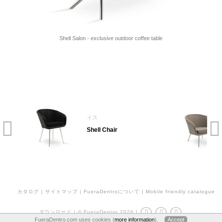
Shell Salon - exclusive outdoor coffee table
イス
Shell Chair
カタログ
|
サイトマップ
|
FueraDentroについて
| Mobile friendly catalogue
ダウンロード
|
© FueraDentro 2026
|
FueraDentro.com uses cookies (
more information
).
Accept