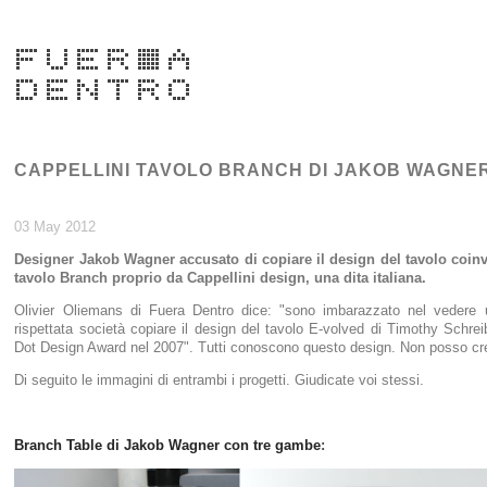
CAPPELLINI TAVOLO BRANCH DI JAKOB WAGNE
03 May 2012
Designer Jakob Wagner accusato di copiare il design del tavolo coinv
tavolo Branch proprio da Cappellini design, una dita italiana.
Olivier Oliemans di Fuera Dentro dice: "sono imbarazzato nel vedere un
rispettata società copiare il design del tavolo E-volved di Timothy Schreib
Dot Design Award nel 2007". Tutti conoscono questo design. Non posso cred
Di seguito le immagini di entrambi i progetti. Giudicate voi stessi.
Branch
Table di
Jakob
Wagner
con tre
gambe
: