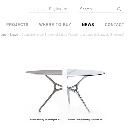
Language:
English
PROJECTS
WHERE TO BUY
NEWS
CONTACT
Home
>
News
>
Cappellini tavolo Branch di Jakob Wagner una copia dello tavolo E-volved?