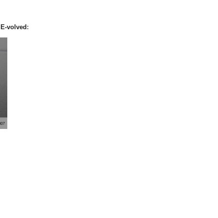
a
E-
volved
: