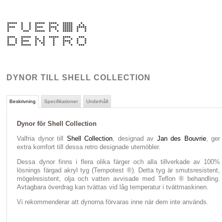
DYNOR TILL SHELL COLLECTION
Beskrivning
Specifikationer
Underhåll
Dynor för Shell Collection
Valfria dynor till
Shell Collection
, designad av
Jan des Bouvrie
, ger
extra komfort till dessa retro designade utemöbler.
Dessa dynor finns i flera olika färger och alla tillverkade av 100%
lösnings färgad akryl tyg (Tempotest ®). Detta tyg är smutsresistent,
mögelresistent, olja och vatten avvisade med Teflon ® behandling.
Avtagbara överdrag kan tvättas vid låg temperatur i tvättmaskinen.
Vi rekommenderar att dynorna förvaras inne när dem inte används.