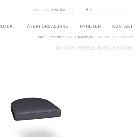
Language:
Svenska
ROJEKT
ÅTERFÖRSÄLJARE
NYHETER
KONTAKT
Home
>
Produkter
>
SHELL Kollektion
>
Cushions Shell Collection
DYNOR, SHELL KOLLEKTION