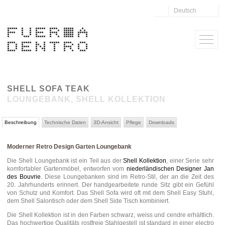
Deutsch
SHELL SOFA TEAK
LOUNGEBANK, SHELL KOLLEKTION
Beschreibung
Technische Daten
3D-Ansicht
Pflege
Downloads
Moderner Retro Design Garten
Loungebank
Die Shell Loungebank ist ein Teil aus der
Shell Kollektion
, einer Serie sehr
komfortabler Gartenmöbel, entworfen vom
niederländischen Designer Jan
des Bouvrie
. Diese Loungebanken sind im Retro-Stil, der an die Zeit des
20. Jahrhunderts erinnert. Der handgearbeitete runde Sitz gibt ein Gefühl
von Schutz und Komfort. Das Shell Sofa wird oft mit dem Shell Easy Stuhl,
dem Shell Salontisch oder dem Shell Side Tisch kombiniert.
Die Shell Kollektion ist in den Farben schwarz, weiss und cendre erhältlich.
Das hochwertige Qualitäts rostfreie Stahlgestell ist standard in einer electro