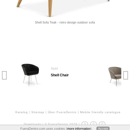
Shell Sofa Teak - retro design outdoor sofa
Stuhl
Shell Chair
Katalog
|
Sitemap
|
Über FueraDentro
| Mobile friendly catalogue
Downloads
|
© FueraDentro 2026
|
FueraDentro.com uses cookies (
more information
).
Accept