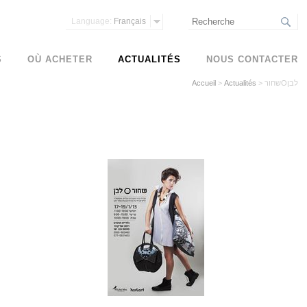
Language:
Français
S
OÙ ACHETER
ACTUALITÉS
NOUS CONTACTER
שחורOלבן
>
Actualités
>
Accueil