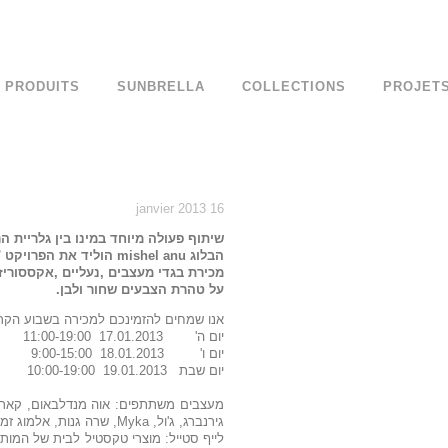
PRODUITS
SUNBRELLA
COLLECTIONS
PROJET
16 janvier 2013
שיתוף פעולה מיוחד במינו בין גלריית ה
הבלוג mishel anu הוליד את הפרויקט 'שחור Oלבן'
מכירת בגדי מעצבים ,נעליים ,אקססוריז 
על טהרת הצבעים שחור ולבן.
אנו שמחים להזמינכם למכירה בשבוע הקרו
יום ה' 17.01.2013 11:00-19:00
יום ו' 18.01.2013 9:00-15:00
יום שבת 19.01.2013 10:00-19:00
גירנברג, ג'ול, Myka, שרה גנות, אלמוג זמיר, אלה לוי,Bianco&Nero, מעיין פז, לני אוזן, כובעי ג'סטין ותמר ברניצקי ועוד.