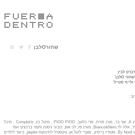
שחורOלבן
רברט לבין
ולייף סטייל
ב :
מעצבים משתתפים: אוה מנדלבאום, קארין A, שני בר, מורן פורת, אדי כלאב, PIOO PIOO , מיטל כץ, Complet'e , מיכל
לייף סטייל: מוצרי טקסטיל לבית של המותג By Nord, סטודיו בייסיק, מוצרי ליטל אן, טקסטיל לתינוקות pepite, ביגוד לילדים