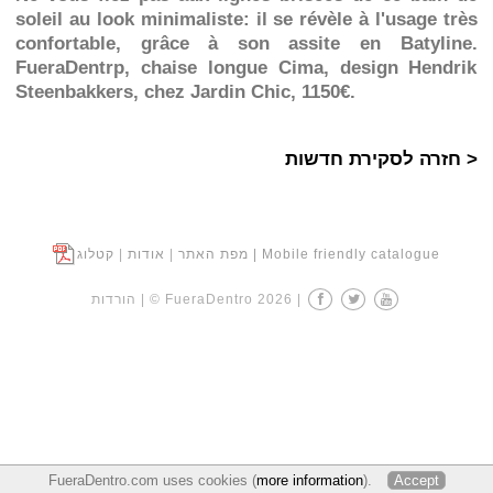
soleil au look minimaliste: il se révèle à l'usage très
confortable, grâce à son assite en Batyline.
FueraDentrp, chaise longue Cima, design Hendrik
Steenbakkers, chez Jardin Chic, 1150€.
< חזרה לסקירת חדשות
| Mobile friendly catalogue
מפת האתר
|
אודות
|
קטלוג
|
© FueraDentro 2026
|
הורדות
FueraDentro.com uses cookies (
more information
).
Accept