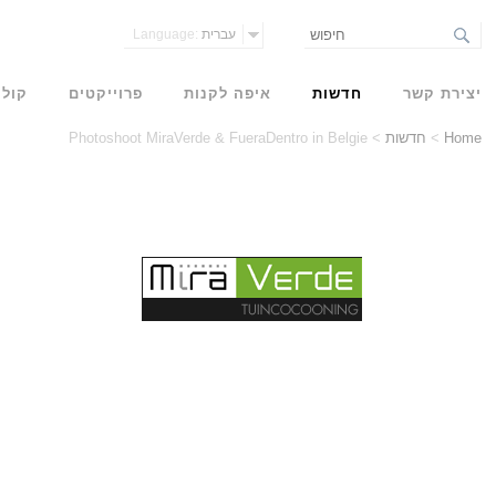
עברית
Language:
יצירת קשר
חדשות
איפה לקנות
פרוייקטים
קולק
Home
>
חדשות
>
Photoshoot MiraVerde & FueraDentro in Belgie