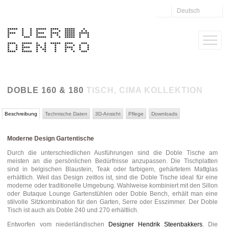
Deutsch
DOBLE 160 & 180
TISCH, CIMA KOLLEKTION
Beschreibung
Technische Daten
3D-Ansicht
Pflege
Downloads
Moderne Design Gartentische
Durch die unterschiedlichen Ausführungen sind die Doble Tische am
meisten an die persönlichen Bedürfnisse anzupassen. Die Tischplatten
sind in belgischen Blaustein, Teak oder farbigem, gehärtetem Mattglas
erhältlich. Weil das Design zeitlos ist, sind die Doble Tische ideal für eine
moderne oder traditionelle Umgebung. Wahlweise kombiniert mit den Sillon
oder Butaque Lounge Gartenstühlen oder Doble Bench, erhält man eine
stilvolle Sitzkombination für den Garten, Serre oder Esszimmer. Der Doble
Tisch ist auch als Doble 240 und 270 erhältlich.
Entworfen vom niederländischen
Designer Hendrik Steenbakkers
. Die