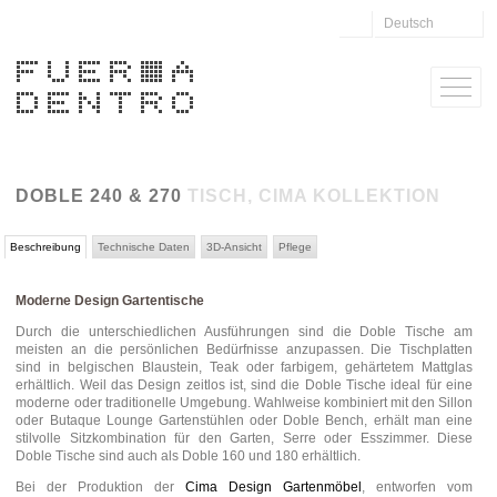
Deutsch
DOBLE 240 & 270
TISCH, CIMA KOLLEKTION
Beschreibung
Technische Daten
3D-Ansicht
Pflege
Moderne Design Gartentische
Durch die unterschiedlichen Ausführungen sind die Doble Tische am
meisten an die persönlichen Bedürfnisse anzupassen. Die Tischplatten
sind in belgischen Blaustein, Teak oder farbigem, gehärtetem Mattglas
erhältlich. Weil das Design zeitlos ist, sind die Doble Tische ideal für eine
moderne oder traditionelle Umgebung. Wahlweise kombiniert mit den Sillon
oder Butaque Lounge Gartenstühlen oder Doble Bench, erhält man eine
stilvolle Sitzkombination für den Garten, Serre oder Esszimmer. Diese
Doble Tische sind auch als Doble 160 und 180 erhältlich.
Bei der Produktion der
Cima Design Gartenmöbel
, entworfen vom