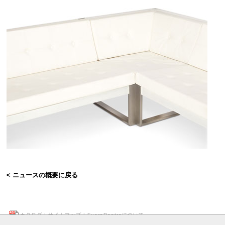
< ニュースの概要に戻る
カタログ
|
サイトマップ
|
FueraDentroについて