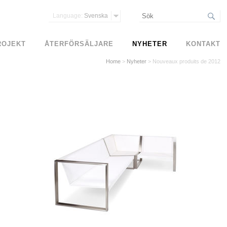
Language:
Svenska
ROJEKT
ÅTERFÖRSÄLJARE
NYHETER
KONTAKT
Home
>
Nyheter
>
Nouveaux produits de 2012