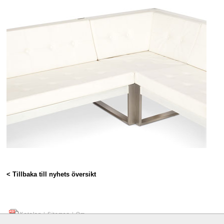
< Tillbaka till nyhets översikt
Katalog
|
Sitemap
|
Om