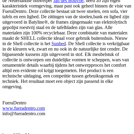
de Nederlandse ontwerper
Jan des Bouvrie
, heeft zo zijn eigen
karakteristiek vormgeving, maar past ook geheel binnen de visie van
FueraDentro. Deze collectie bestaat uit twee stoelen, een sofa, vier
tafels en een ligbed. De zittingen van de stoelen,bank en ligbed zijn
uitgevoerd in Batyline®, de frames zijngemaakt van elektrolytisch
gepolijst roestvrij staal en de tafelbladen zijn van glas. Alle
materialen zijn 100% recyclebaar. Deze combinatie van materialen
maakt de SHELL collectie ideaal voor gebruik buitenshuis. Nieuw
in de Shell collectie is het
Sunbed
. De Shell collectie is verkrijgbaar
in de kleuren wit, zwart en nu ook in de natuurlijke tint cendre. De
bijpassende kussens zijn uitgevoerd in stof. Elk meubelstuk of
collectie is ontworpen om duidelijke vormen te scheppen, wars van
ornamentele details waarbij tijdens het ontwerpproces het comfort
altijd een evidente rol krijgt toegemeten. Het product is een
technische uitdaging, een competitie tussen gebruiksgemak en
techniek. Het resultaat moet een object zijn passend in elke
omgeving.
FueraDentro
www.fueradentro.com
info@fueradentro.com