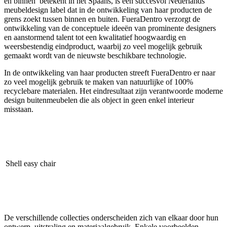
en binnen’ betekent in het Spaans, is een succesvol Nederlands
meubeldesign label dat in de ontwikkeling van haar producten de
grens zoekt tussen binnen en buiten. FueraDentro verzorgt de
ontwikkeling van de conceptuele ideeën van prominente designers
en aanstormend talent tot een kwalitatief hoogwaardig en
weersbestendig eindproduct, waarbij zo veel mogelijk gebruik
gemaakt wordt van de nieuwste beschikbare technologie.
In de ontwikkeling van haar producten streeft FueraDentro er naar
zo veel mogelijk gebruik te maken van natuurlijke of 100%
recyclebare materialen. Het eindresultaat zijn verantwoorde moderne
design buitenmeubelen die als object in geen enkel interieur
misstaan.
Shell easy chair
De verschillende collecties onderscheiden zich van elkaar door hun
ontwerp, uitstraling en materiaalgebruik. Enkele voorbeelden