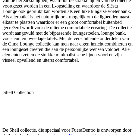
van de het Siësta ligbed, waardoor de strakke lijnen van de collectie
voortgezet worden in een L-opstelling en waardoor de Siësta
Lounge ook gebruikt kan worden als een luxe kingsize voetenbank.
Als alternatief is het natuurlijk ook mogelijk om de ligbedden naast
elkaar te plaatsen waardoor er een groot comfortabel buitenbed
gecreëerd wordt voor de ultieme comfortabele ervaring. De collectie
wordt aangevuld met de bijpassende loungestoelen, lounge bank,
voetsteun en twee lage tafels. Met de verschillende onderdelen van
de Cima Lounge collectie kan men naar eigen inzicht combineren en
een loungeset creëren die aan de persoonlijke wensen voldoet. Alle
elementen zetten de strakke minimalistische lijnen voort en zijn
visueel opvallend en uiterst comfortabel.
Shell Collection
De Shell collectie, die speciaal voor FueraDentro is ontworpen door