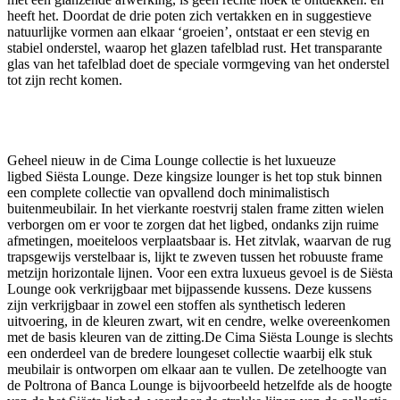
heeft het. Doordat de drie poten zich vertakken en in suggestieve
natuurlijke vormen aan elkaar ‘groeien’, ontstaat er een stevig en
stabiel onderstel, waarop het glazen tafelblad rust. Het transparante
glas van het tafelblad doet de speciale vormgeving van het onderstel
tot zijn recht komen.
Geheel nieuw in de Cima Lounge collectie is het luxueuze
ligbed Siësta Lounge. Deze kingsize lounger is het top stuk binnen
een complete collectie van opvallend doch minimalistisch
buitenmeubilair. In het vierkante roestvrij stalen frame zitten wielen
verborgen om er voor te zorgen dat het ligbed, ondanks zijn ruime
afmetingen, moeiteloos verplaatsbaar is. Het zitvlak, waarvan de rug
trapsgewijs verstelbaar is, lijkt te zweven tussen het robuuste frame
metzijn horizontale lijnen. Voor een extra luxueus gevoel is de Siësta
Lounge ook verkrijgbaar met bijpassende kussens. Deze kussens
zijn verkrijgbaar in zowel een stoffen als synthetisch lederen
uitvoering, in de kleuren zwart, wit en cendre, welke overeenkomen
met de basis kleuren van de zitting.De Cima Siësta Lounge is slechts
een onderdeel van de bredere loungeset collectie waarbij elk stuk
meubilair is ontworpen om elkaar aan te vullen. De zetelhoogte van
de Poltrona of Banca Lounge is bijvoorbeeld hetzelfde als de hoogte