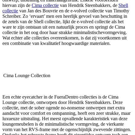
hiervan zijn de
Cima collectie
van Hendrik Steenbakkers, de
Shell
collectie
van Jan des Bouvrie en de e-volved collectie van Timothy
Schreiber. Zo ‘ervaart’ men een heerlijk gevoel van beschutting in
de zetels van de Shell collectie, lijkt de e-volved collectie als het
ware te zijn ontstaan uit een natuurlijk proces en springt de Cima
collectie in het oog door haar strakke minimalistischevormgeving.
Wat echter alle collecties overeenkomen, is dat zij voortkomen uit
een combinatie van kwalitatief hoogwaardige materialen.
Cima Lounge Collection
Een echte eyecatcher in de FueraDentro collecties is de Cima
Lounge collectie, ontworpen door Hendrik Steenbakkers. Deze
collectie, met de sober ogende no-nonsense ontwerpen met extra
aandacht voor comfort en ontspanning, heeft een zeer strakke, maar
luxueuze uitstraling. Het meest opvallende karakteristiek van deze
loungemeubelen is de minimalistische vormgeving, de vierkante
vorm van het RVS-frame met de ogenschijnlijk zwevende zittingen.
Ondanks het robuuste frame heeft dit eigentijdse ontwerp toch een