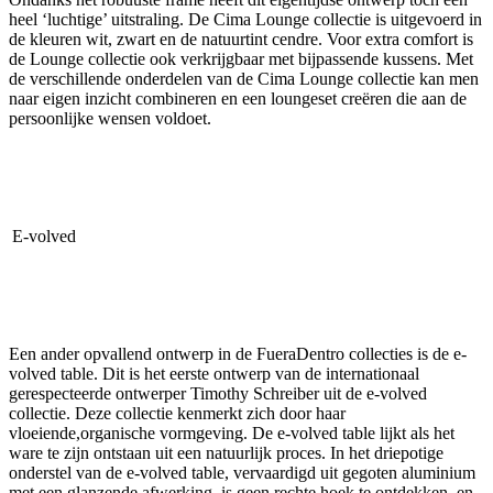
heel ‘luchtige’ uitstraling. De Cima Lounge collectie is uitgevoerd in
de kleuren wit, zwart en de natuurtint cendre. Voor extra comfort is
de Lounge collectie ook verkrijgbaar met bijpassende kussens. Met
de verschillende onderdelen van de Cima Lounge collectie kan men
naar eigen inzicht combineren en een loungeset creëren die aan de
persoonlijke wensen voldoet.
E-volved
Een ander opvallend ontwerp in de FueraDentro collecties is de e-
volved table. Dit is het eerste ontwerp van de internationaal
gerespecteerde ontwerper Timothy Schreiber uit de e-volved
collectie. Deze collectie kenmerkt zich door haar
vloeiende,organische vormgeving. De e-volved table lijkt als het
ware te zijn ontstaan uit een natuurlijk proces. In het driepotige
onderstel van de e-volved table, vervaardigd uit gegoten aluminium
met een glanzende afwerking, is geen rechte hoek te ontdekken. en